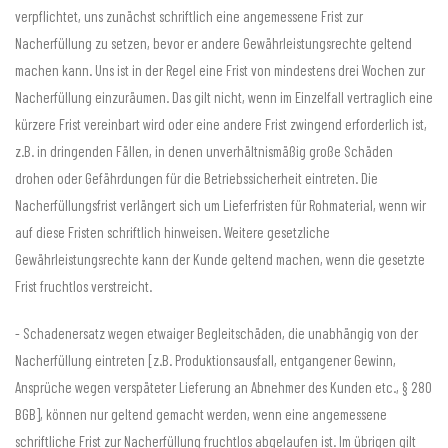
verpflichtet, uns zunächst schriftlich eine angemessene Frist zur
Nacherfüllung zu setzen, bevor er andere Gewährleistungsrechte geltend
machen kann. Uns ist in der Regel eine Frist von mindestens drei Wochen zur
Nacherfüllung einzuräumen. Das gilt nicht, wenn im Einzelfall vertraglich eine
kürzere Frist vereinbart wird oder eine andere Frist zwingend erforderlich ist,
z.B. in dringenden Fällen, in denen unverhältnismäßig große Schäden
drohen oder Gefährdungen für die Betriebssicherheit eintreten. Die
Nacherfüllungsfrist verlängert sich um Lieferfristen für Rohmaterial, wenn wir
auf diese Fristen schriftlich hinweisen. Weitere gesetzliche
Gewährleistungsrechte kann der Kunde geltend machen, wenn die gesetzte
Frist fruchtlos verstreicht.
- Schadenersatz wegen etwaiger Begleitschäden, die unabhängig von der
Nacherfüllung eintreten [z.B. Produktionsausfall, entgangener Gewinn,
Ansprüche wegen verspäteter Lieferung an Abnehmer des Kunden etc., § 280
BGB], können nur geltend gemacht werden, wenn eine angemessene
schriftliche Frist zur Nacherfüllung fruchtlos abgelaufen ist. Im übrigen gilt