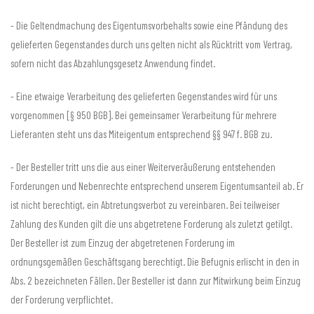
- Die Geltendmachung des Eigentumsvorbehalts sowie eine Pfändung des
gelieferten Gegenstandes durch uns gelten nicht als Rücktritt vom Vertrag,
sofern nicht das Abzahlungsgesetz Anwendung findet.
- Eine etwaige Verarbeitung des gelieferten Gegenstandes wird für uns
vorgenommen [§ 950 BGB]. Bei gemeinsamer Verarbeitung für mehrere
Lieferanten steht uns das Miteigentum entsprechend §§ 947 f. BGB zu.
- Der Besteller tritt uns die aus einer Weiterveräußerung entstehenden
Forderungen und Nebenrechte entsprechend unserem Eigentumsanteil ab. Er
ist nicht berechtigt, ein Abtretungsverbot zu vereinbaren. Bei teilweiser
Zahlung des Kunden gilt die uns abgetretene Forderung als zuletzt getilgt.
Der Besteller ist zum Einzug der abgetretenen Forderung im
ordnungsgemäßen Geschäftsgang berechtigt. Die Befugnis erlischt in den in
Abs. 2 bezeichneten Fällen. Der Besteller ist dann zur Mitwirkung beim Einzug
der Forderung verpflichtet.