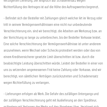
verzögerten Lieferung. Der Anspruch auf Schadenersatz wegen
Nichterfüllung des Vertrages ist auf die Höhe des Auftragswertes begrenzt.
- Befindet sich der Besteller mit Zahlungen gleich welcher Art im Verzug oder
tritt in seinem Vermögensverhältnissen eine nicht nur unbedeutende
Verschlechterung ein, sind wir berechtigt, die Arbeiten am Werkzeug bzw. an
der Vorrichtung so lange zu unterbrechen, bis der Besteller Vorkasse leistet.
Eine solche Verschlechterung der Vermögensverhältnisse ist unter anderem
anzunehmen, wenn Wechsel oder Schecks protestiert werden oder das von
einem Kreditversicherer gesetzte Limit überschritten ist bzw. durch die
beabsichtigte Leistung überschritten würde. Leistet der Besteller in einer von
uns zu setzenden angemessenen Frist keine Zahlung oder Vorkasse, sind wir
berechtigt, von sämtlichen Verträgen zurückzutreten und Schadenersatz
wegen Nichterfüllung zu verlangen.
- Lieferungen erfolgen ab Werk. Die Gefahr des zufälligen Untergangs und
der zufälligen Verschlechterung geht mit Auslieferung an den Spediteur,
spätestens mit Verlassen des Werks auf den Abnehmer über. Verzögert sich